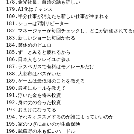
178.金光社長、自治の話も詳しい

179.AI化はチャンス

180.半分仕事が消えたら新しい仕事が生まれる

181.ショーは7割リピーター

182.マネージャーが毎回チェックし、どこが評価されてる
183.新しいショーは毎回かわる

184.箸休めのピエロ

185.ずーとみると疲れるから

186.日本人もソレイユに参加

187.ラスベガスで有料はモノレールだけ

188.大都市はバスがいた

189.ゲームは最低限のことを教える

190.最初にルールを教えて

191.浮いた金を将来投資

192.身の丈の合った投資

193.おまけになってる

194.それをオススメするのが誰によっていいのか

195.家のつぎに高いのが生命保険

196.武蔵野の本も低いハードル
