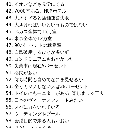
41.イオンなども見学にくる

42.7000室ある、MGMホテル

43.大きすぎると店舗運営失敗

44.大きければいいというものではない

45.ベガス全体で15万室

46.東京全体で12万室

47.90パーセントの稼働率

48.自己破産するひとが多い町

49.コンドミニアムもおおかった

50.失業率は現在5パーセント

51.移民が多い

52.待ち時間も含めてなにを見せるか

53.全くカジノしない人は30パーセント

54.トイレにもモニターがある 楽しませる工夫

55.日本のヴィーナスフォートみたい

56.スパに力をいれている

57.ウエディングやプール

58.会議目的で来る人もおおい

59.CESは15万人くる
