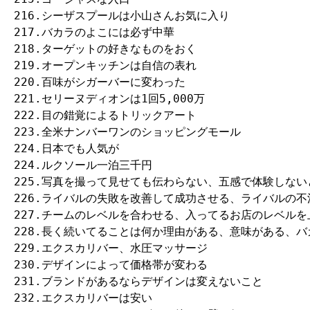
216.シーザスプールは小山さんお気に入り

217.バカラのよこには必ず中華

218.ターゲットの好きなものをおく

219.オープンキッチンは自信の表れ

220.百味がシガーバーに変わった

221.セリーヌディオンは1回5,000万

222.目の錯覚によるトリックアート

223.全米ナンバーワンのショッピングモール

224.日本でも人気が

224.ルクソール一泊三千円

225.写真を撮って見せても伝わらない、五感で体験しな
226.ライバルの失敗を改善して成功させる、ライバルの不
227.チームのレベルを合わせる、入ってるお店のレベルを上
228.長く続いてることは何か理由がある、意味がある、バ
229.エクスカリバー、水圧マッサージ

230.デザインによって価格帯が変わる

231.ブランドがあるならデザインは変えないこと

232.エクスカリバーは安い
