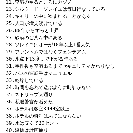
22.空港の至るところにカジノ

23.シルク・ド・ソレイユは毎日行なっている

24.キャリーの中に盗まれることがある

25.人口が増え続けている

26.80年からずっと上昇

27.砂漠のど真ん中にある

28.ソレイユはオーが10年以上1番人気

29.ファントムではなくフェンテアム

30.氷点下13度まで下がる時ある

31.事件後も空港出るまでセキュリティかわりなし

32.バスの運転手はマニュエル

33.乾燥している

34.時間を忘れて遊ぶように時計がない

35.ストリップ大通り

36.私服警官が増えた

37.ホテルは客室3000室以上

38.ホテルの時計はあてにならない

39.水は安くて20セント

40.建物は計画通り
