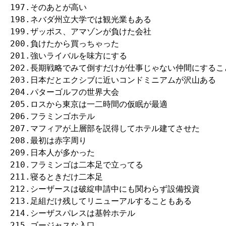
197.そのあとが高い

198.ネバダ州立大学では観光業もある

199.ザッポス、アマゾンが負けた会社

200.負けたから買っちゃった

201.強いライバルを味方にする

202.長期戦略でみて倒すだけが仕事じゃない仲間にするこ
203.日本だとエクシブに近いコンドミニアムが沢山ある

204.パターゴルフの世界大会

205.ロスから東京は一二時間の仮眠が最適

206.フラミンゴホテル

207.マフィアが上層部を説得してホテル建てさせた

208.最初は赤字周り

209.日本人が多かった

210.フラミンゴは二本足で立ってる

211.寝るときだけ二本足

212.シーザースは破綻申請中にも関わらず設備投資

213.足組だけ残してリニューアルすることもある

214.シーザスパレスは基幹ホテル

215.ゴージャスな入口
