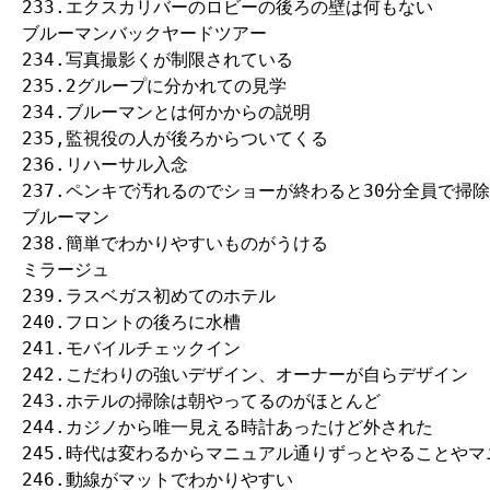
233.エクスカリバーのロビーの後ろの壁は何もない

ブルーマンバックヤードツアー

234.写真撮影くが制限されている

235.2グループに分かれての見学

234.ブルーマンとは何かからの説明

235,監視役の人が後ろからついてくる

236.リハーサル入念

237.ペンキで汚れるのでショーが終わると30分全員で掃除
ブルーマン

238.簡単でわかりやすいものがうける

ミラージュ

239.ラスベガス初めてのホテル

240.フロントの後ろに水槽

241.モバイルチェックイン

242.こだわりの強いデザイン、オーナーが自らデザイン

243.ホテルの掃除は朝やってるのがほとんど

244.カジノから唯一見える時計あったけど外された

245.時代は変わるからマニュアル通りずっとやることやマ
246.動線がマットでわかりやすい
