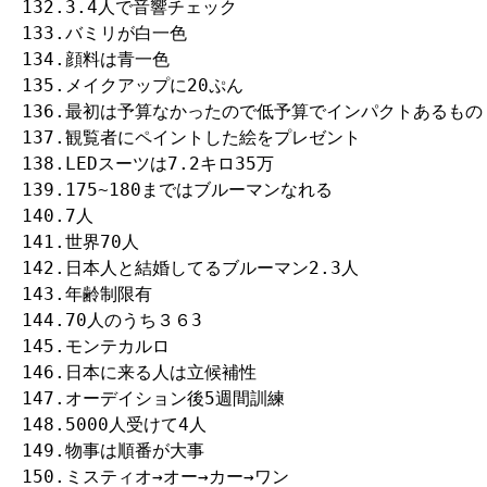
132.3.4人で音響チェック

133.バミリが白一色

134.顔料は青一色

135.メイクアップに20ぷん

136.最初は予算なかったので低予算でインパクトあるもの

137.観覧者にペイントした絵をプレゼント

138.LEDスーツは7.2キロ35万

139.175~180まではブルーマンなれる

140.7人

141.世界70人

142.日本人と結婚してるブルーマン2.3人

143.年齢制限有

144.70人のうち３６3

145.モンテカルロ

146.日本に来る人は立候補性

147.オーデイション後5週間訓練

148.5000人受けて4人

149.物事は順番が大事

150.ミスティオ→オー→カー→ワン
