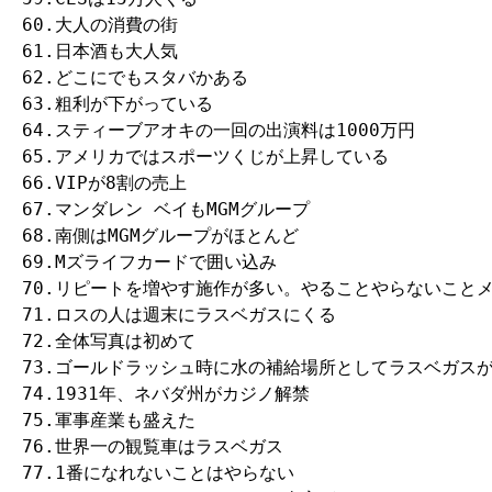
60.大人の消費の街

61.日本酒も大人気

62.どこにでもスタバかある

63.粗利が下がっている

64.スティーブアオキの一回の出演料は1000万円

65.アメリカではスポーツくじが上昇している

66.VIPが8割の売上

67.マンダレン ベイもMGMグループ

68.南側はMGMグループがほとんど

69.Mズライフカードで囲い込み

70.リピートを増やす施作が多い。やることやらないことメ
71.ロスの人は週末にラスベガスにくる

72.全体写真は初めて

73.ゴールドラッシュ時に水の補給場所としてラスベガスが
74.1931年、ネバダ州がカジノ解禁

75.軍事産業も盛えた

76.世界一の観覧車はラスベガス

77.1番になれないことはやらない
