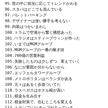
95.世の中に状況に応じてトレンドかわる

96.スタバはどこでも混んでいる

97.バレットパーキング

98.デザイナーは使い勝手を考えない

99.内装はつかいまわし

100.トラムで空港から繋ぐ構想あった

101.ベラジオはスティーブウィンが作った

102.いまではMGMグループ

103.MGMグループの一番の稼ぎ頭

104.700億の営業利益

105.失敗したものは少しずつ、変えていく

106.なにが要因か分からないから

107.エッフェルタワーグループ

108.メトロポリタンはベランダがある

109.元々はあるく歩道ついてた

110.ラスベガスはホテル税が高い

111.税金を生み出す

112.税金対策で、住むところを変える

113.トランプにicチップが入っている
