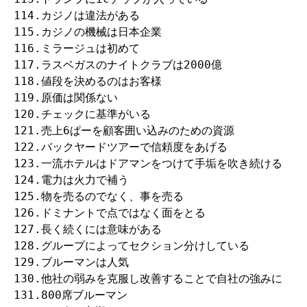
114.カジノは違法がある

115.カジノの機械は日本企業

116.ミラージュは初めて

117.ラスベガスのナイトクラブは2000億

118.値段を決めるのはお客様

119.原価は関係ない

120.チェックに基準がいる

121.売上6ぱーを顧客囲い込みのための資源

122.バックヤードツアーで信頼度をあげる

123.一流ホテルはドアマンをつけて手垢を吹き続ける

124.電力は火力で補う

125.物を売るのでなく、事を売る

126.ドミナントで点ではなく面をとる

127.長く続くには意味がある

128.グループによってセクション分けしている

129.ブルーマンは人気

130.他社の弱みを克服し改善することで自社の強みに

131.800席ブルーマン
