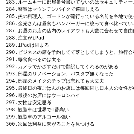
283.ルームキーに部屋番号書いてないのはセキュリティー上
284.警察はマウンテンバイクで巡回しえる

285.炎の料理人、ゴードンが流行っている名前を各地で使
286.金光さんは昼食もハンバーガーに絞って食べ比べている
287.お昼のお店の店内のレイアウトも人数に合わせて自由
288.注文がiPad

289.iPadは固まる

290.ビジネスの席を予約してて落としてしまうと、旅行会
291.毎食食べるのは太る

292.カメラでかざすだけで翻訳してくれるのがある

293.部屋のリノベーション、バスタブ無くなった

294.部屋のメイクのチップは忘れても大丈夫

295.最終日の夜ごはんのお店には毎回同じ日本人の女性がい
296.最後のお店にはウーロンハイ

297.女性は安定思考

298.観覧車は世界で1番高い

299.観覧車のアルコール強い

300.次回は利益に繋がることを見つける