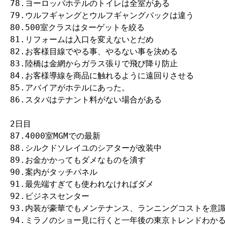
78.ヨーロッパホテルのトイレは全室がある

79.ウルフギャングとウルフギャングパックは違う

80.500室クラスはターゲットを絞る

81.リフォームは入口を変えないとだめ

82.お客様目線でやる事、やるない事を決める

83.陸橋は金網からガラス張りで飛び降り防止

84.お客様導線を商品に触れるように遠回りさせる

85.アバイアがホテルにあった。

86.スタバはテナント料がない場合がある

2日目

87.4000室MGMでの最新

88.シルクドソレイユのシアターが改装中

89.お金かかってもダメなものを潰す

90.案内がタッチパネル

91.最先端すぎても使われなければダメ

92.ビジネスセンター

93.内装が豪華でもメンテナンス、ランニングコストを意識
94.ミラノのショー見に行くと一年後の東京トレンドわかる