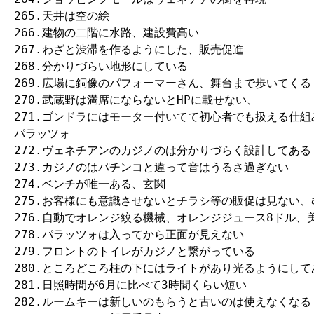
265.天井は空の絵

266.建物の二階に水路、建設費高い

267.わざと渋滞を作るようにした、販売促進

268.分かりづらい地形にしている

269.広場に銅像のパフォーマーさん、舞台まで歩いてくる

270.武蔵野は満席にならないとHPに載せない、

271.ゴンドラにはモーター付いてて初心者でも扱える仕組
パラッツォ

272.ヴェネチアンのカジノのは分かりづらく設計してある

273.カジノのはパチンコと違って音はうるさ過ぎない

274.ベンチが唯一ある、玄関

275.お客様にも意識させないとチラシ等の販促は見ない、
276.自動でオレンジ絞る機械、オレンジジュース8ドル、美
278.パラッツォは入ってから正面が見えない

279.フロントのトイレがカジノと繋がっている

280.ところどころ柱の下にはライトがあり光るようにしてあ
281.日照時間が6月に比べて3時間くらい短い

282.ルームキーは新しいのもらうと古いのは使えなくなる
