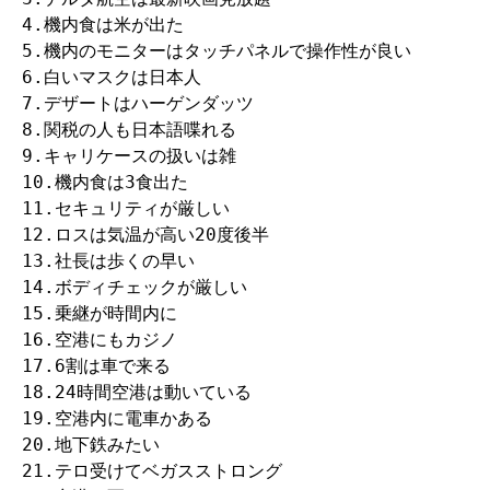
4.機内食は米が出た

5.機内のモニターはタッチパネルで操作性が良い

6.白いマスクは日本人

7.デザートはハーゲンダッツ

8.関税の人も日本語喋れる

9.キャリケースの扱いは雑

10.機内食は3食出た

11.セキュリティが厳しい

12.ロスは気温が高い20度後半

13.社長は歩くの早い

14.ボディチェックが厳しい

15.乗継が時間内に

16.空港にもカジノ

17.6割は車で来る

18.24時間空港は動いている

19.空港内に電車かある

20.地下鉄みたい

21.テロ受けてベガスストロング
