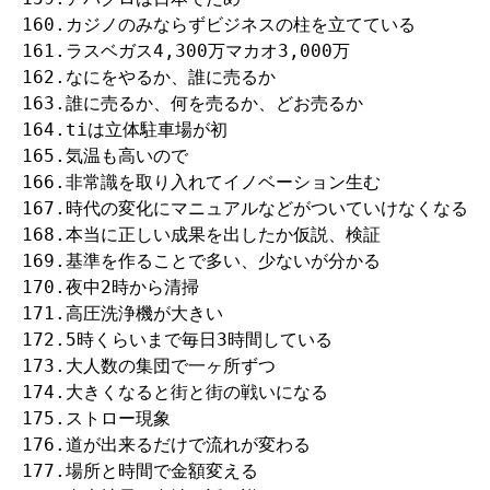
160.カジノのみならずビジネスの柱を立てている

161.ラスベガス4,300万マカオ3,000万

162.なにをやるか、誰に売るか

163.誰に売るか、何を売るか、どお売るか

164.tiは立体駐車場が初

165.気温も高いので

166.非常識を取り入れてイノベーション生む

167.時代の変化にマニュアルなどがついていけなくなる

168.本当に正しい成果を出したか仮説、検証

169.基準を作ることで多い、少ないが分かる

170.夜中2時から清掃

171.高圧洗浄機が大きい

172.5時くらいまで毎日3時間している

173.大人数の集団で一ヶ所ずつ

174.大きくなると街と街の戦いになる

175.ストロー現象

176.道が出来るだけで流れが変わる

177.場所と時間で金額変える
