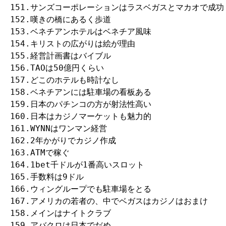
151.サンズコーポレーションはラスベガスとマカオで成功

152.嘆きの橋にあるく歩道

153.ベネチアンホテルはベネチア風味

154.キリストの広がりは絵が理由

155.経営計画書はバイブル

156.TAOは50億円くらい

157.どこのホテルも時計なし

158.ベネチアンには駐車場の看板ある

159.日本のパチンコの方が射法性高い

160.日本はカジノマーケットも魅力的

161.WYNNはワンマン経営

162.2年かがりでカジノ作成

163.ATMで稼ぐ

164.1bet千ドルが1番高いスロット

165.手数料は9ドル

166.ウィングループでも駐車場をとる

167.アメリカの若者の、中でベガスはカジノはおまけ

158.メインはナイトクラブ

159.アバクロは日本でだめ
